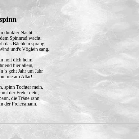
 spinn
in dunkler Nacht
i dem Spinnrad wacht;
oh das Bächlein sprang,
Wind und's Vöglein sang.
n holt dich heim,
hnend hier allein,
'n 's geht Jahr um Jahr
raut nie am Altar!
n, spinn Tochter mein,
mt der Freier dein,
ann, die Träne rann,
m der Freiersmann.