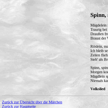
Spinn,
Mägdelein 
Traurig be
Draußen fr
Braust der 
Röslein, ma
Ich bleib se
Zeiten flieh
Steh' als B
Spinn, spin
Morgen kom
Mägdlein sp
Niemals ka
Volkslied
Zurück zur Übersicht über die Märchen
Zurück zur Hauptseite