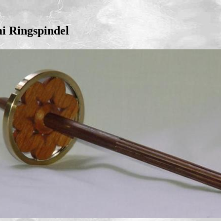
i Ringspindel