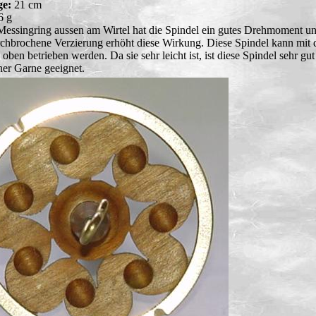
ge:
21 cm
6 g
essingring aussen am Wirtel hat die Spindel ein gutes Drehmoment und
rchbrochene Verzierung erhöht diese Wirkung. Diese Spindel kann mit 
oben betrieben werden. Da sie sehr leicht ist, ist diese Spindel sehr gu
ner Garne geeignet.