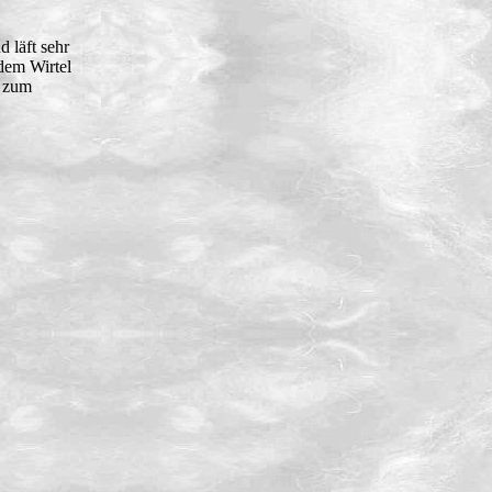
 läft sehr
dem Wirtel
t zum